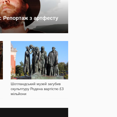
: Репортаж з артфесту
694
Шотландський музей загубив
скульптуру Родена вартістю £3
мільйони