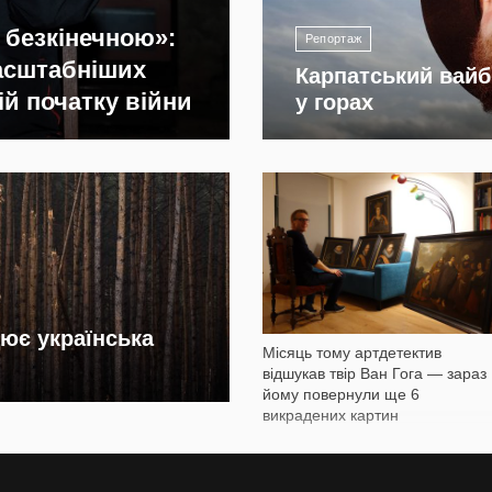
 безкінечною»:
Репортаж
масштабніших
Карпатський вайб
ій початку війни
у горах
1 164
цює українська
Місяць тому артдетектив
відшукав твір Ван Гога — зараз
йому повернули ще 6
викрадених картин