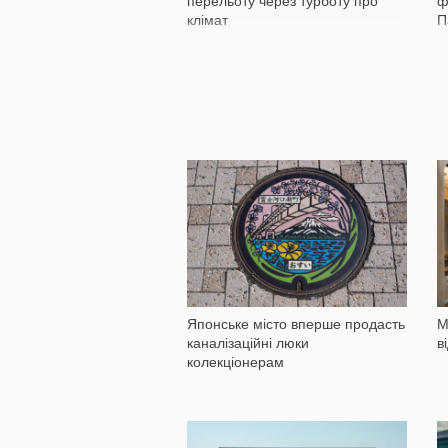
перельоту через турботу про
ф
клімат
П
546
Японське місто вперше продасть
М
каналізаційні люки
в
колекціонерам