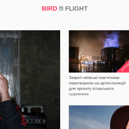
BIRD
FLIGHT
IN
а
Професія
Bird in Flight Prize ‘21
2 035
ПРО
Закриті київські пам’ятники
перетворили на артінсталяціїї
для проєкту іспанського
художника
2 201