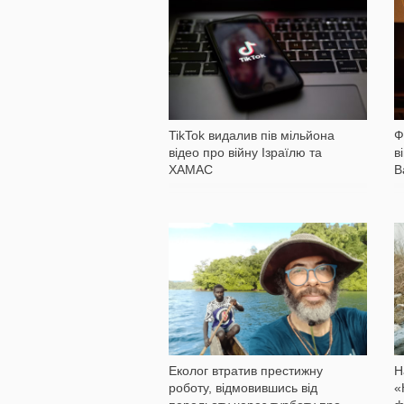
572
TikTok видалив пів мільйона
Ф
відео про війну Ізраїлю та
в
ХАМАС
В
626
Еколог втратив престижну
Н
роботу, відмовившись від
«