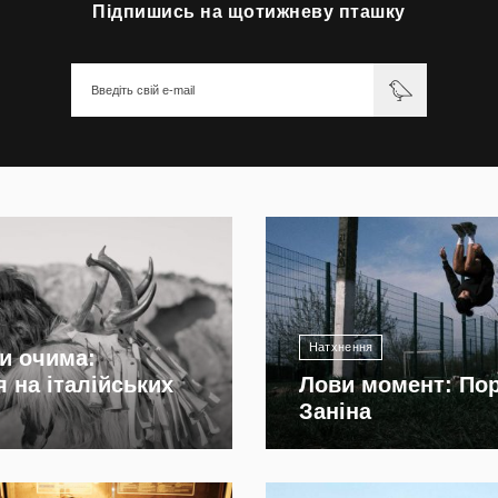
Підпишись на щотижневу пташку
2 206
Натхнення
и очима:
 на італійських
Лови момент: По
Заніна