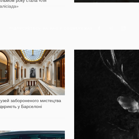
ільмом року стала «Ля
алісіада»
ПІДПИСУЙТЕСЬ НА НАС У СОЦМЕРЕЖАХ
984
11 010
узей забороненого мистецтва
ідкриють у Барселоні