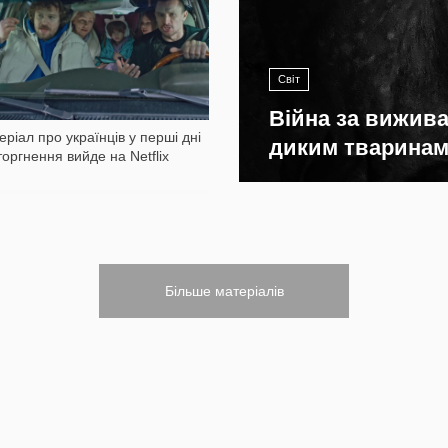
1 774
Світ
Війна за вижив
еріал про українців у перші дні
диким тваринам 
торгнення вийде на Netflix
Більше матеріалів