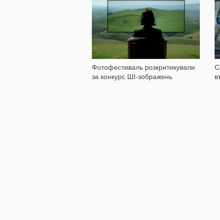
803
Фотофестиваль розкритикували
С
за конкурс ШІ-зображень
в