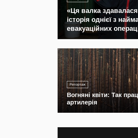
«Ця валка здавалася
історія однієї з най
евакуаційних операц
1 741
Репортаж
Вогняні квіти: Так пра
артилерія