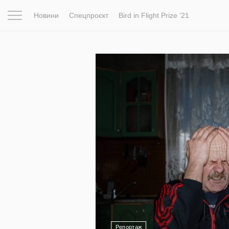
Новини
Спецпроєкт
Bird in Flight Prize ‘21
Натхнення
Фотопроєкт
Новини
Світ
Архітектур
10 727
Репортаж