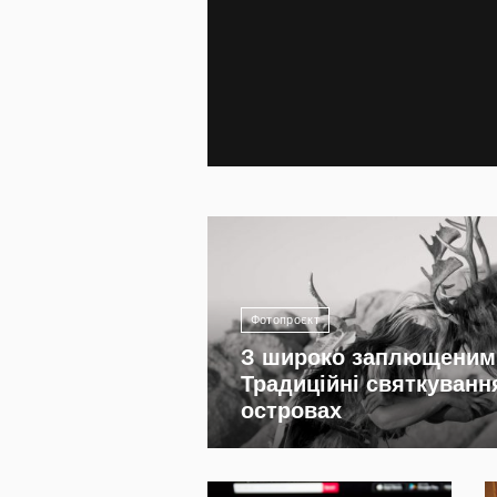
1 427
Фотопроєкт
З широко заплющеним
Традиційні святкування
островах