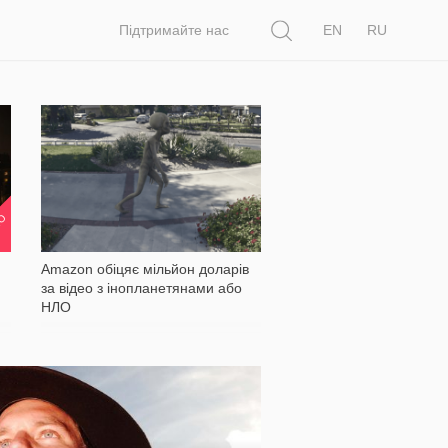
Пошук
Підтримайте нас
EN
RU
1 501
МО
Amazon обіцяє мільйон доларів
за відео з інопланетянами або
НЛО