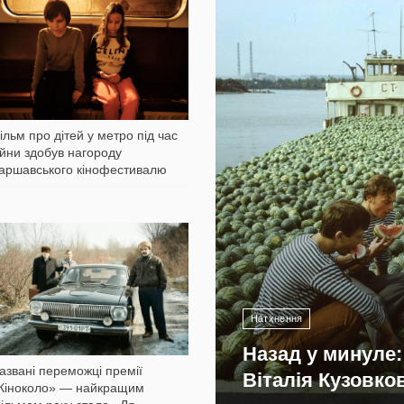
898
8 552
ільм про дітей у метро під час
ійни здобув нагороду
аршавського кінофестивалю
808
Натхнення
Назад у минуле:
азвані переможці премії
Віталія Кузовко
Кіноколо» — найкращим